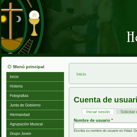
Menú principal
Inicio
Inicio
Usted está aquí
Historia
Fotografias
Cuenta de usuar
Junta de Gobierno
Iniciar sesión
(solapa activa)
Solicita
Solapas principales
Hermandad
Nombre de usuario
*
Agrupación Musical
Escriba su nombre de usuario en Hdad. De
Grupo Joven