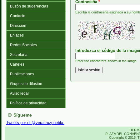
Contraseña
*
Buzón de sugerencias
Escriba la contraseña asignada a su nomb
Contacto
Dirección
Enlaces
Redes Sociales
Introduzca el código de la imag
Secretaría
Enter the characters shown in the image.
Carteles
Publicaciones
Grupos de difusión
Aviso legal
Política de privacidad
Sígueme
Tweets por el @veracruzpuebla.
HERM
PLAZA DEL CONVENTO
Copyright © 201