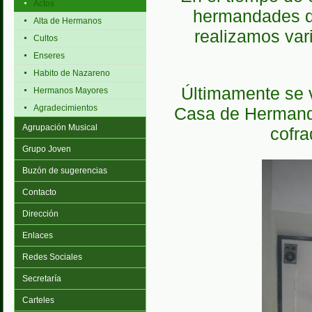
Actos
hermandades de
Alta de Hermanos
realizamos var
Cultos
Enseres
Habito de Nazareno
Últimamente se 
Hermanos Mayores
Agradecimientos
Casa de Hermand
Agrupación Musical
cofr
Grupo Joven
Buzón de sugerencias
Contacto
Dirección
Enlaces
Redes Sociales
Secretaría
Carteles