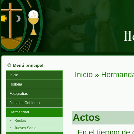
Menú principal
Inicio
»
Hermand
Inicio
Usted está aquí
Historia
Fotografias
Junta de Gobierno
Hermandad
Actos
Reglas
Jueves Santo
En el tiempo de 