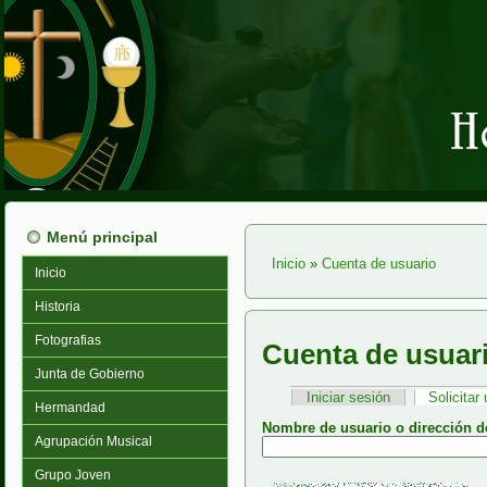
Menú principal
Inicio
»
Cuenta de usuario
Inicio
Usted está aquí
Historia
Fotografias
Cuenta de usuar
Junta de Gobierno
Iniciar sesión
Solicita
Solapas principales
Hermandad
Nombre de usuario o dirección d
Agrupación Musical
Grupo Joven