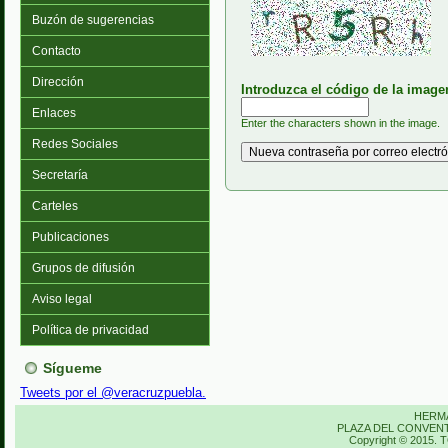
Buzón de sugerencias
Contacto
Dirección
Introduzca el código de la imag
Enlaces
Enter the characters shown in the image.
Redes Sociales
Secretaría
Carteles
Publicaciones
Grupos de difusión
Aviso legal
Política de privacidad
Sígueme
Tweets por el @veracruzpuebla.
HERM
PLAZA DEL CONVENTO
Copyright © 201