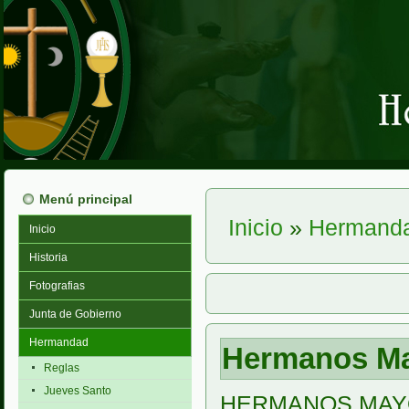
Menú principal
Inicio
»
Hermand
Inicio
Usted está aquí
Historia
Fotografias
Junta de Gobierno
Hermandad
Hermanos M
Reglas
Jueves Santo
HERMANOS MAY