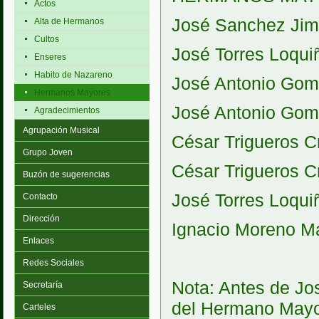
Actos
José Sanchez Jim
Alta de Hermanos
Cultos
José Torres Loqui
Enseres
Habito de Nazareno
José Antonio Gome
Hermanos Mayores
José Antonio Gome
Agradecimientos
Agrupación Musical
César Trigueros Cr
Grupo Joven
César Trigueros Cr
Buzón de sugerencias
José Torres Loqui
Contacto
Dirección
Ignacio Moreno Ma
Enlaces
Redes Sociales
Nota: Antes de Jo
Secretaría
del Hermano Mayo
Carteles